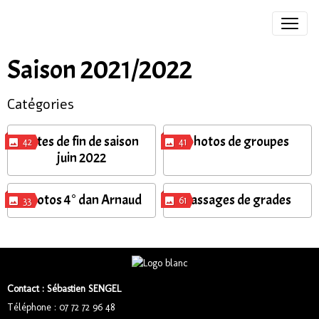
Saison 2021/2022
Catégories
Fêtes de fin de saison
photos de groupes
42
41
juin 2022
Photos 4° dan Arnaud
passages de grades
33
61
Contact : Sébastien SENGEL
Téléphone : 07 72 72 96 48