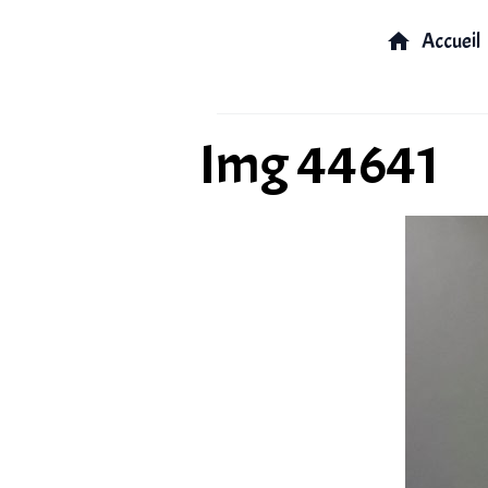
Accueil
Img 44641