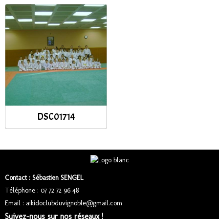
DSC01714
Contact : Sébastien SENGEL
Téléphone : 07 72 72 96 48
Email : aikidoclubduvignoble@gmail.com
Suivez-nous sur nos réseaux !