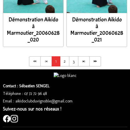
Démonstration Aikido
Démonstration Aikido
à
à
Marmoutier_20060628
Marmoutier_20060628
_020
_021
1
2
3
Contact : Sébastien SENGEL
Téléphone : 07 72 72 96 48
Email : aikidoclubduvignoble@gmail.com
Suivez-nous sur nos réseaux !